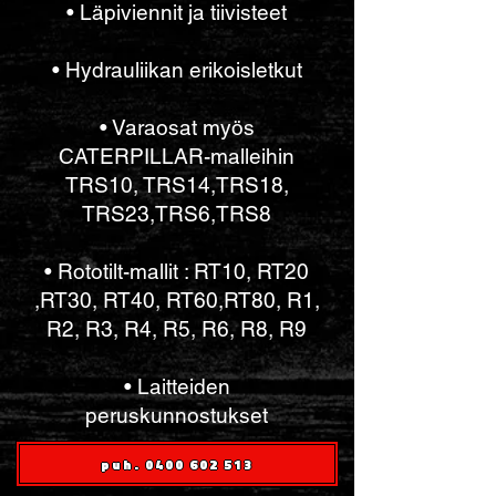
• Läpiviennit ja tiivisteet
• Hydrauliikan erikoisletkut
• Varaosat myös
CATERPILLAR-malleihin
TRS10, TRS14,TRS18,
TRS23,TRS6,TRS8
• Rototilt-mallit : RT10, RT20
,RT30, RT40, RT60,RT80, R1,
R2, R3, R4, R5, R6, R8, R9
• Laitteiden
peruskunnostukset
puh. 0400 602 513