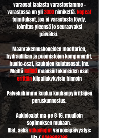
varaosat laajasta varastostamme –
varastossa on yli
3000
nimikettä.
Nopeat
toimitukset, jos ei varastosta löydy,
toimitus yleensä jo seuraavaksi
päiväksi.
Maanrakennuskoneiden moottorien,
hydrauliikan ja puomistojen komponentit,
huolto-osat, kauhojen kulutusosat, jne.
Meiltä
kaikki
maansiirtokoneiden osat
erittäin
kilpailukykyisin hinnoin
Palveluihimme kuuluu kauhanpyörittäjien
peruskunnostus.
Aukioloajat ma-pe 8-16, muulloin
sopimuksen mukaan.
Illat, sekä
viikonloput
varaosapäivystys:
Ilja /
0449988798