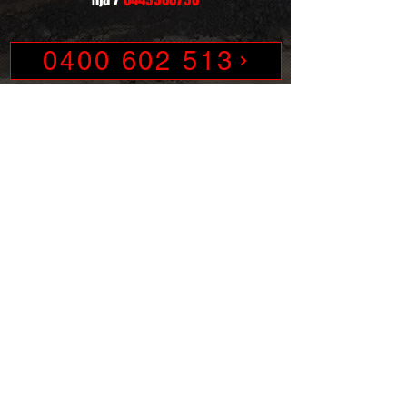
0400 602 513
Laita viestiä
Etunimi
Sukunimi
Sähköposti
Puh.