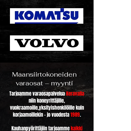
Maansiirtokoneiden
varaosat – myynti
Tarjoamme varaosapalvelua
Keravalla
niin koneyrittäjille,
vuokraamoille,yksityishenkilöille kuin
korjaamoillekin – jo vuodesta
1989
.
Kauhanpyörittäjiin tarjoamme
kaikki